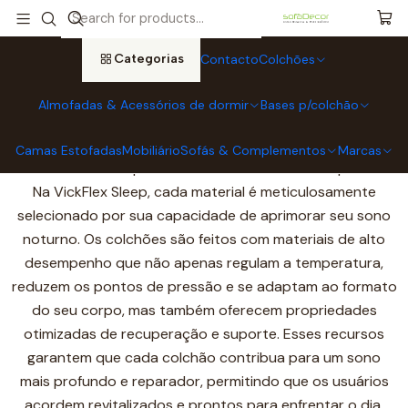
Início
Colchões
Colchões VICKFLEX
Categorias
Contacto
Colchões
Colchões VICKFLEX
Almofadas & Acessórios de dormir
Bases p/colchão
A base para uma boa noite de sono: materiais de alta
qualidade.
Camas Estofadas
Mobiliário
Sofás & Complementos
Marcas
Cada detalhe importa. Materiais de alto desempenho.
Na VickFlex Sleep, cada material é meticulosamente
selecionado por sua capacidade de aprimorar seu sono
noturno. Os colchões são feitos com materiais de alto
desempenho que não apenas regulam a temperatura,
reduzem os pontos de pressão e se adaptam ao formato
do seu corpo, mas também oferecem propriedades
otimizadas de recuperação e suporte. Esses recursos
garantem que cada colchão contribua para um sono
mais profundo e reparador, permitindo que os usuários
acordem revitalizados e prontos para enfrentar o dia.