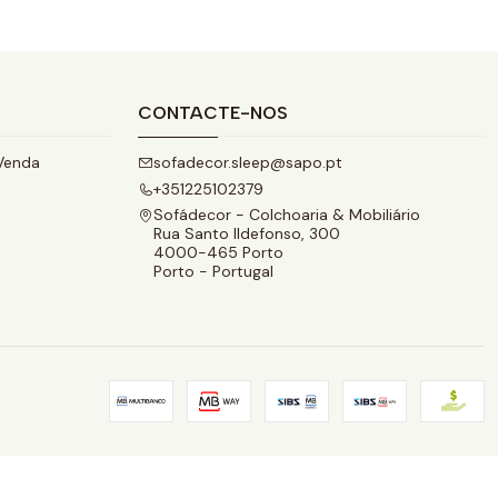
CONTACTE-NOS
Venda
sofadecor.sleep@sapo.pt
+351225102379
Sofádecor - Colchoaria & Mobiliário
Rua Santo Ildefonso, 300
4000-465 Porto
Porto - Portugal