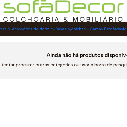
Mobiliário
das & Acessórios de dormir
Bases p/colchão
Camas Estofadas
Mo
Ainda não há produtos disponív
 tentar procurar outras categorias ou usar a barra de pesqu