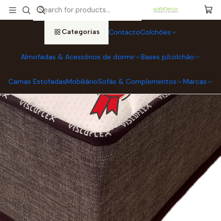
Início
Colchões
Colchões de Molas ENSACADAS
COLCHÃO Let´s Dreaming ViscoFlex Pocket Spring (envio gratuito)
Categorias
Contacto
Colchões
Almofadas & Acessórios de dormir
Bases p/colchão
Camas Estofadas
Mobiliário
Sofás & Complementos
Marcas