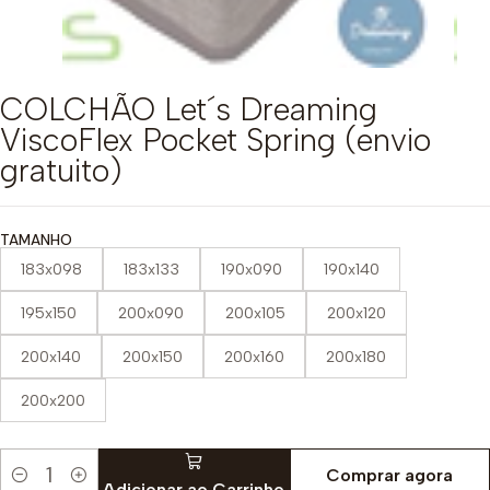
COLCHÃO Let´s Dreaming
ViscoFlex Pocket Spring (envio
gratuito)
TAMANHO
183x098
183x133
190x090
190x140
195x150
200x090
200x105
200x120
200x140
200x150
200x160
200x180
200x200
Comprar agora
Quantidade
Adicionar ao Carrinho