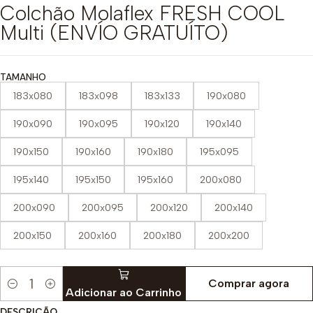
Colchão Molaflex FRESH COOL
Multi (ENVÍO GRATUÍTO)
TAMANHO
183x080
183x098
183x133
190x080
190x090
190x095
190x120
190x140
190x150
190x160
190x180
195x095
195x140
195x150
195x160
200x080
200x090
200x095
200x120
200x140
200x150
200x160
200x180
200x200
Comprar agora
Quantidade
Adicionar ao Carrinho
DESCRIÇÃO