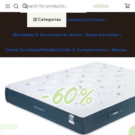
Início
Colchões
Colchões MOLAFLEX
Colchão Molaflex FRESH COOL Multi (ENVÍO GRATUÍTO)
Categorias
Contacto
Colchões
Almofadas & Acessórios de dormir
Bases p/colchão
Camas Estofadas
Mobiliário
Sofás & Complementos
Marcas