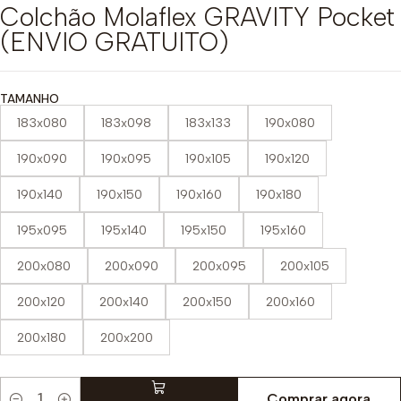
Colchão Molaflex GRAVITY Pocket
(ENVIO GRATUITO)
TAMANHO
183x080
183x098
183x133
190x080
190x090
190x095
190x105
190x120
190x140
190x150
190x160
190x180
195x095
195x140
195x150
195x160
200x080
200x090
200x095
200x105
200x120
200x140
200x150
200x160
200x180
200x200
Comprar agora