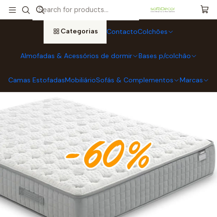
Início
Colchões
Colchões MOLAFLEX
Colchão Molaflex GRAVITY Pocket (ENVIO GRATUITO)
Categorias
Contacto
Colchões
Almofadas & Acessórios de dormir
Bases p/colchão
Camas Estofadas
Mobiliário
Sofás & Complementos
Marcas