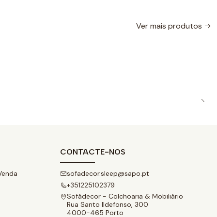
Ver mais produtos
CONTACTE-NOS
Venda
sofadecor.sleep@sapo.pt
+351225102379
Sofádecor - Colchoaria & Mobiliário
Rua Santo Ildefonso, 300
4000-465 Porto