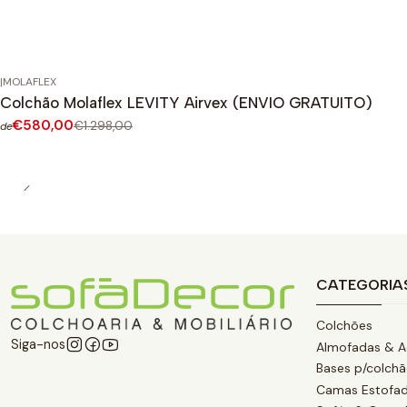
|
MOLAFLEX
-55%
DESCONTO
Colchão Molaflex LEVITY Airvex (ENVIO GRATUITO)
€580,00
€1.298,00
de
CATEGORIA
Colchões
Siga-nos
Almofadas & A
Bases p/colch
Camas Estofa