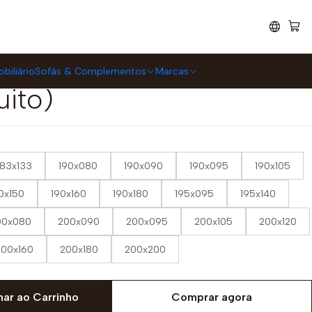
aflex INFINITY Multi
biliário
Sofás & Complementos
Marcas
uito)
183x133
190x080
190x090
190x095
190x105
0x150
190x160
190x180
195x095
195x140
00x080
200x090
200x095
200x105
200x120
200x160
200x180
200x200
nar ao Carrinho
Comprar agora