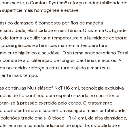
ionalmente, o Comfort System® reforça a adaptabilidade do
 superfície mais homogénea e estável.
elástico damasco é composto por fios de madeira
e suavidade, elasticidade e resistência. O sistema Optigrade
, de forma a equilibrar a temperatura e a humidade corporal
s hipoalergénicas e atérmicas mantêm a temperatura
iente higiénico e saudável. O sistema antibacteriano Total
 combate a proliferação de fungos, bactérias e ácaros. A
da no tecido, reforça a estrutura e ajuda a manter a
urante mais tempo.
as contínuas Multielástic® NxT (16 cm), tecnologia exclusiva
uplas de fio contínuo com espiral cruzada no seu interior.
ptar-se à pressão exercida pelo corpo. O tratamento
o qual a estrutura é submetida assegura maior estabilidade
lchões tradicionais. O bloco HR (4 cm), de alta densidade,
 oferece uma camada adicional de suporte, estabilidade e