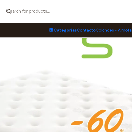
Início
Colchões
Colchões MOLAFLEX
Colchão Molaflex INFINITY
Categorias
Contacto
Colchões
Almofa