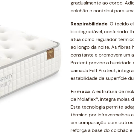
gradualmente ao corpo. Adic
colchão e contribui para uma
Respirabilidade
. O tecido 
biodegradável, conferindo-lh
atua como regulador térmico
ao longo da noite. As fibra
constante e promovem um amb
Protect previne a humidade e
camada Felt Protect, integra
estabilidade da superfície d
Firmeza
. A estrutura de mol
da Molaflex®, integra molas d
Esta tecnologia permite ada
térmico por infravermelhos a
em comparação com outros co
reforça a base do colchão e