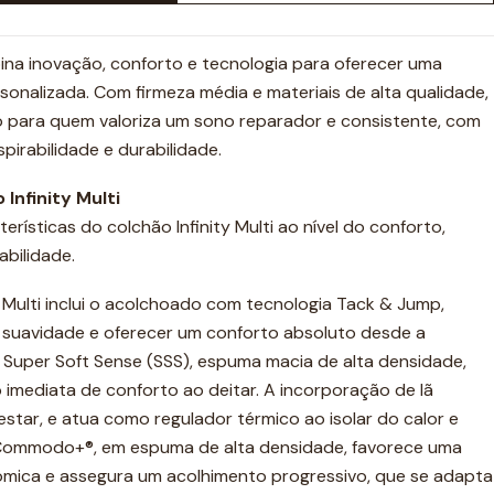
bina inovação, conforto e tecnologia para oferecer uma
onalizada. Com firmeza média e materiais de alta qualidade,
o para quem valoriza um sono reparador e consistente, com
pirabilidade e durabilidade.
Infinity Multi
erísticas do colchão Infinity Multi ao nível do conforto,
abilidade.
y Multi inclui o acolchoado com tecnologia Tack & Jump,
 suavidade e oferecer um conforto absoluto desde a
a Super Soft Sense (SSS), espuma macia de alta densidade,
imediata de conforto ao deitar. A incorporação de lã
tar, e atua como regulador térmico ao isolar do calor e
a Commodo+®, em espuma de alta densidade, favorece uma
mica e assegura um acolhimento progressivo, que se adapta