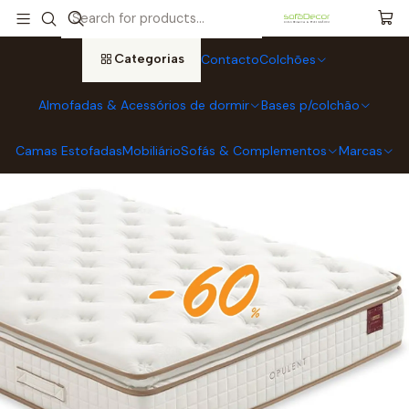
Início
Colchões
Colchões MOLAFLEX
Colchão Molaflex OPULENT (Envio Gratuito)
Categorias
Contacto
Colchões
Almofadas & Acessórios de dormir
Bases p/colchão
Camas Estofadas
Mobiliário
Sofás & Complementos
Marcas