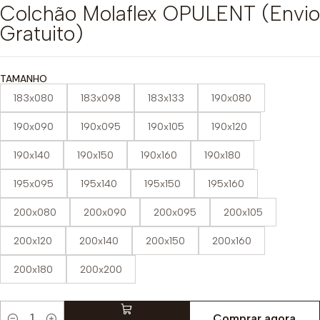
Colchão Molaflex OPULENT (Envio
Gratuito)
TAMANHO
183x080
183x098
183x133
190x080
190x090
190x095
190x105
190x120
190x140
190x150
190x160
190x180
195x095
195x140
195x150
195x160
200x080
200x090
200x095
200x105
200x120
200x140
200x150
200x160
200x180
200x200
Comprar agora