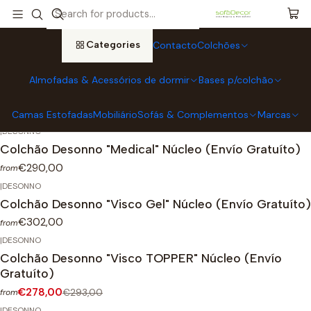
Home
Marcas
Desonno Colchões
Categories
Contacto
Colchões
Desonno Colchões
Almofadas & Acessórios de dormir
Bases p/colchão
Filters
Camas Estofadas
Mobiliário
Sofás & Complementos
Marcas
|
DESONNO
Colchão Desonno "Medical" Núcleo (Envío Gratuíto)
€290,00
from
|
DESONNO
Colchão Desonno "Visco Gel" Núcleo (Envío Gratuíto)
€302,00
from
|
DESONNO
-5%
OFF
Colchão Desonno "Visco TOPPER" Núcleo (Envío
Gratuíto)
€278,00
€293,00
from
|
DESONNO