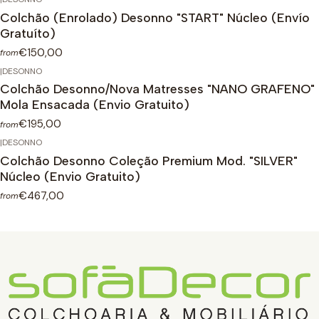
Not Available
Colchão (Enrolado) Desonno "START" Núcleo (Envío
Gratuíto)
€150,00
from
|
DESONNO
Colchão Desonno/Nova Matresses "NANO GRAFENO"
Mola Ensacada (Envio Gratuito)
€195,00
from
|
DESONNO
Colchão Desonno Coleção Premium Mod. "SILVER"
Núcleo (Envio Gratuito)
€467,00
from