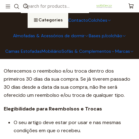
Home
Politica de reembolso
Categories
Contacto
Colchões
Politica de reembolso
Almofadas & Acessórios de dormir
Bases p/colchão
Obrigado por comprar em Sofádecor - Colchoaria &
Camas Estofadas
Mobiliário
Sofás & Complementos
Marcas
Mobiliário!
Oferecemos o reembolso e/ou troca dentro dos
primeiros 30 dias da sua compra. Se já tiverem passado
30 dias desde a data da sua compra, não lhe será
oferecido um reembolso e/ou troca de qualquer tipo.
Elegibilidade para Reembolsos e Trocas
O seu artigo deve estar por usar e nas mesmas
condições em que o recebeu.