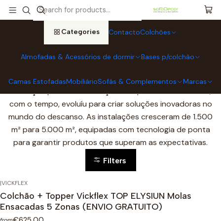
Home
Marcas
Vickflex Descanso
Categories
Contacto
Colchões
Vickflex Descanso
Almofadas & Acessórios de dormir
Bases p/colchão
A VickFlex Descanso com sede em Espanha, dedica-se à
fabricação de colchões de alta qualidade desde 2005.
Camas Estofadas
Mobiliário
Sofás & Complementos
Marcas
Começou prestando serviços a empresas de estofos e,
com o tempo, evoluíu para criar soluções inovadoras no
mundo do descanso. As instalações cresceram de 1.500
m² para 5.000 m², equipadas com tecnologia de ponta
para garantir produtos que superam as expectativas.
Filters
|
VICKFLEX
Colchão + Topper Vickflex TOP ELYSIUN Molas
Ensacadas 5 Zonas (ENVIO GRATUITO)
€625,00
from