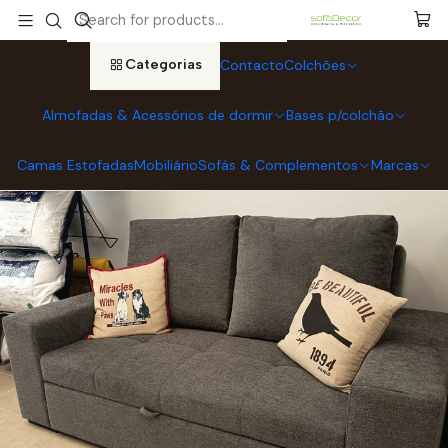
Início
Sofás & Complementos
Sofás-Cama
Sofá-Cama "Mr. Sleep" 2 Lugares Tecido CINZENTO - Entrega
Gratuita e imediata
Categorias
Contacto
Colchões
Almofadas & Acessórios de dormir
Bases p/colchão
Camas Estofadas
Mobiliário
Sofás & Complementos
Marcas