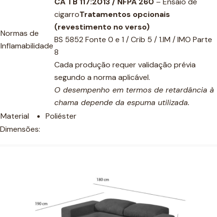
CA TB 117:2013 / NFPA 260
– Ensaio de
cigarro
Tratamentos opcionais
(revestimento no verso)
Normas de
BS 5852 Fonte 0 e 1 / Crib 5 / 1.IM / IMO Parte
Inflamabilidade
8
Cada produção requer validação prévia
segundo a norma aplicável.
O desempenho em termos de retardância à
chama depende da espuma utilizada.
Material
Poliéster
Dimensões: