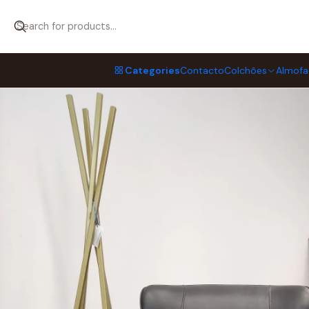
Home
Sofás & Complementos
Cadeirões
CADEIRÃO RELAX VNT
Categories
Contacto
Colchões
Almofa