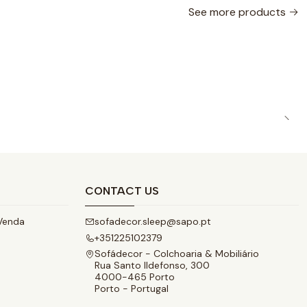
See more products
CONTACT US
Venda
sofadecor.sleep@sapo.pt
+351225102379
Sofádecor - Colchoaria & Mobiliário
Rua Santo Ildefonso, 300
4000-465 Porto
Porto - Portugal