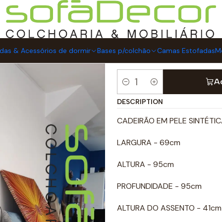
 PU CINZA
CADEIRÃO 
das & Acessórios de dormir
Bases p/colchão
Camas Estofadas
Mo
A
Quantity
DESCRIPTION
CADEIRÃO EM PELE SINTÉTIC
LARGURA - 69cm
ALTURA - 95cm
PROFUNDIDADE - 95cm
ALTURA DO ASSENTO - 41cm