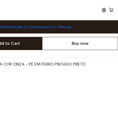
RELAX VNT PU CINZA
biliário
Sofás & Complementos
Marcas
dd to Cart
Buy now
A COR CINZA - PÉ EM FERRO PINTADO PRETO