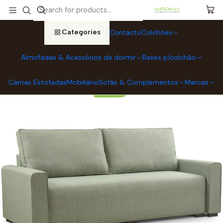
Home
Sofás & Complementos
Sofás-Cama
Sofá-Cama sistema hop "bobocam" Tecido Katya 1 e Katya 12 -
Entrega Gratuita
Categories
Contacto
Colchões
Almofadas & Acessórios de dormir
Bases p/colchão
Camas Estofadas
Mobiliário
Sofás & Complementos
Marcas