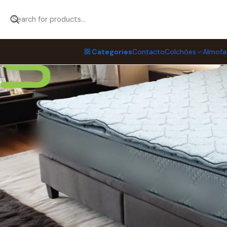
Home
Almofadas & Acessórios de dormir
Topper / Sobre-Colch
Categories
Contacto
Colchões
Almofa