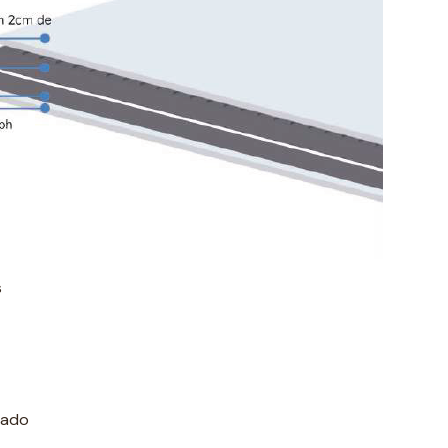
s
lado