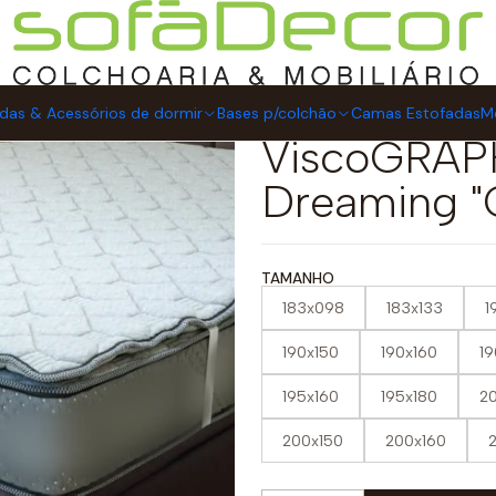
ão
Topper / Sobre-Colchão ViscoGRAPHENE 4 cm Let´s Dreaming "
Topper / S
das & Acessórios de dormir
Bases p/colchão
Camas Estofadas
Mo
ViscoGRAP
Dreaming "
TAMANHO
183x098
183x133
1
190x150
190x160
19
195x160
195x180
2
200x150
200x160