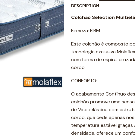
DESCRIPTION
Colchão Selection Multielá
Firmeza: FIRM
Este colchão é composto por
tecnologia exclusiva Molafl
com forma de espiral cruz
corpo.
CONFORTO:
O acabamento Contínuo dese
colchão promove uma sensaç
de Viscoelástica com estrut
corpo, que cede apenas no
temperatura estável graças
densidade, oferece um confo