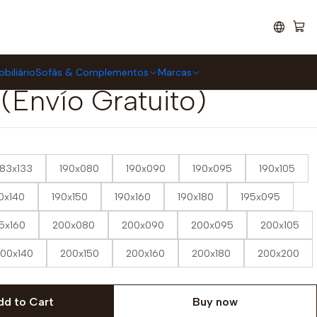
c (Envío Gratuito)
aflex Selection
biliário
Sofás & Complementos
Marcas
 (Envío Gratuito)
183x133
190x080
190x090
190x095
190x105
0x140
190x150
190x160
190x180
195x095
5x160
200x080
200x090
200x095
200x105
00x140
200x150
200x160
200x180
200x200
dd to Cart
Buy now