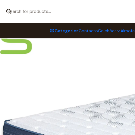
Home
Colchões
Colchões MOLAFLEX
Campanha MOLAFLEX “💙”,
Categories
Contacto
Colchões
Almofa