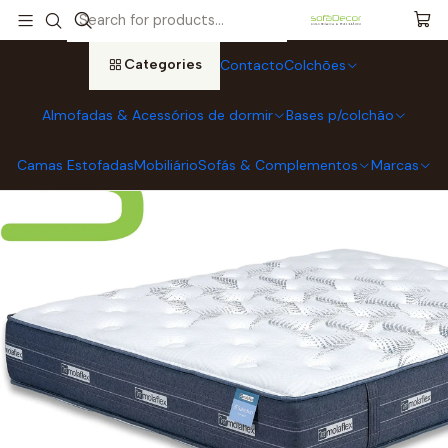
Home
Colchões
Colchões MOLAFLEX
Campanha MOLAFLEX “💙”, de 05/Mai a 06/Jul/2026.
Colchão Molaflex Selection Pocket (Envío Gratuito)
Categories
Contacto
Colchões
Almofadas & Acessórios de dormir
Bases p/colchão
Camas Estofadas
Mobiliário
Sofás & Complementos
Marcas