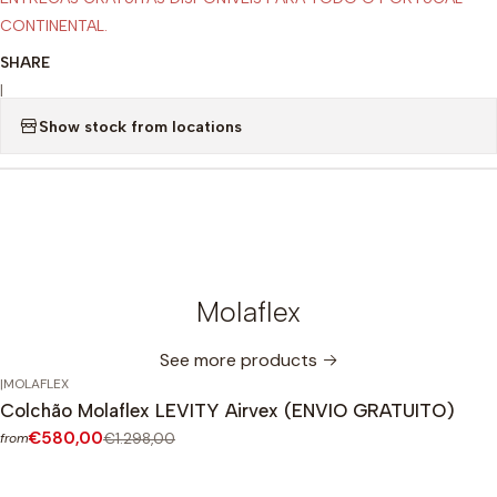
CONTINENTAL.
SHARE
|
Show stock from locations
Molaflex
See more products
|
MOLAFLEX
-55%
OFF
Colchão Molaflex LEVITY Airvex (ENVIO GRATUITO)
€580,00
€1.298,00
from