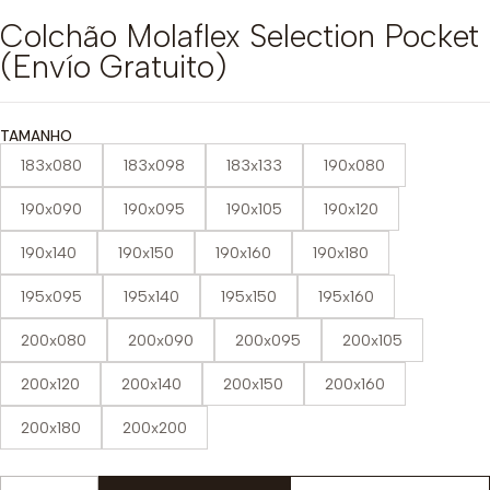
Colchão Molaflex Selection Pocket
(Envío Gratuito)
TAMANHO
183x080
183x098
183x133
190x080
190x090
190x095
190x105
190x120
190x140
190x150
190x160
190x180
195x095
195x140
195x150
195x160
200x080
200x090
200x095
200x105
200x120
200x140
200x150
200x160
200x180
200x200