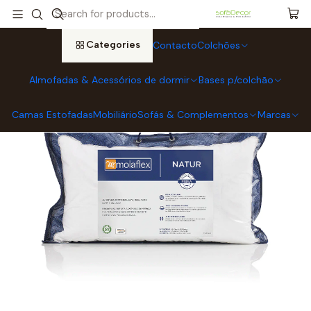
Home
Almofadas & Acessórios de dormir
Almofadas Molaflex
Almofada Molaflex Natur
Categories
Contacto
Colchões
Almofadas & Acessórios de dormir
Bases p/colchão
Camas Estofadas
Mobiliário
Sofás & Complementos
Marcas