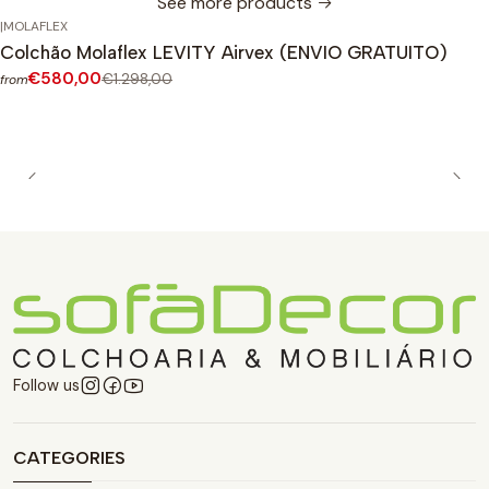
See more products
|
MOLAFLEX
-55%
OFF
Colchão Molaflex LEVITY Airvex (ENVIO GRATUITO)
€580,00
€1.298,00
from
Follow us
CATEGORIES