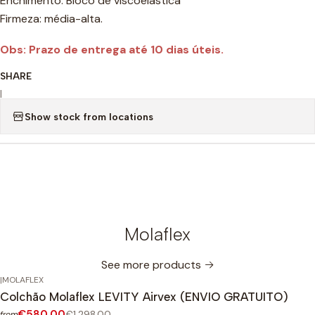
Enchimento: Bloco de viscoelástica
Firmeza: média-alta.
Obs: Prazo de entrega até 10 dias úteis.
SHARE
|
Show stock from locations
Molaflex
See more products
|
MOLAFLEX
-55%
OFF
Colchão Molaflex LEVITY Airvex (ENVIO GRATUITO)
€580,00
€1.298,00
from