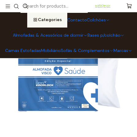
Home
Almofadas & Acessórios de dormir
Almofadas Molaflex
Almofada Molaflex Visco Saúde
Categories
Contacto
Colchões
Almofadas & Acessórios de dormir
Bases p/colchão
Camas Estofadas
Mobiliário
Sofás & Complementos
Marcas