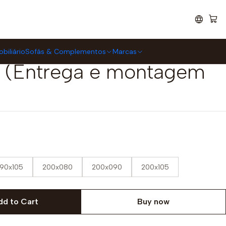
tória WOOD Lateral
biliário
Sofás & Complementos
Marcas
(Entrega e montagem
190x105
200x080
200x090
200x105
dd to Cart
Buy now