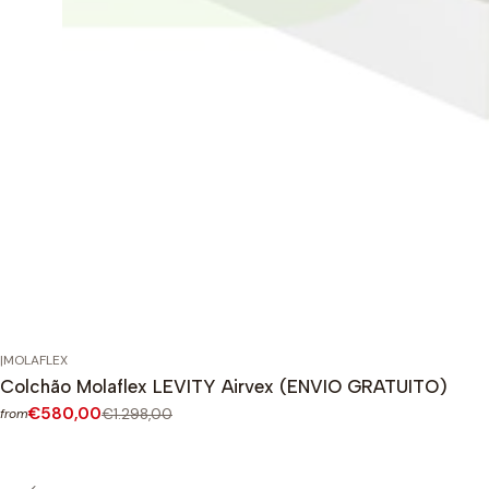
|
MOLAFLEX
-55%
OFF
Colchão Molaflex LEVITY Airvex (ENVIO GRATUITO)
€580,00
€1.298,00
from