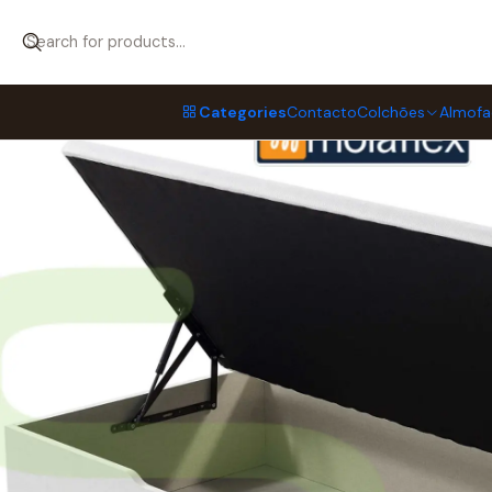
Home
Bases p/colchão
Base P/Colchão ELEVATÓRIA
Base Eleva
Categories
Contacto
Colchões
Almofa