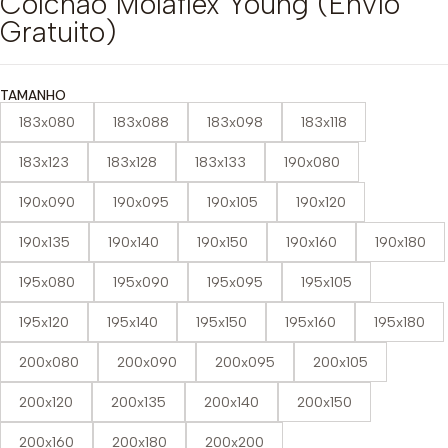
Colchão Molaflex Young (Envío
Gratuito)
TAMANHO
183x080
183x088
183x098
183x118
183x123
183x128
183x133
190x080
190x090
190x095
190x105
190x120
190x135
190x140
190x150
190x160
190x180
195x080
195x090
195x095
195x105
195x120
195x140
195x150
195x160
195x180
200x080
200x090
200x095
200x105
200x120
200x135
200x140
200x150
200x160
200x180
200x200