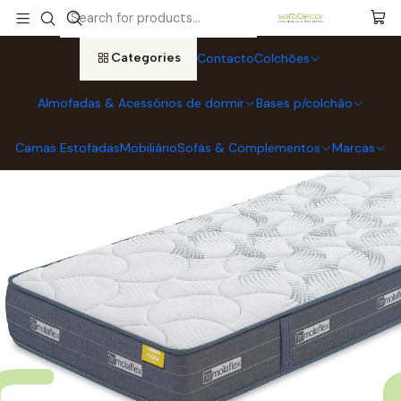
Home
Colchões
Colchões MOLAFLEX
Colchão Molaflex Young (Envío Gratuito)
Categories
Contacto
Colchões
Almofadas & Acessórios de dormir
Bases p/colchão
Camas Estofadas
Mobiliário
Sofás & Complementos
Marcas